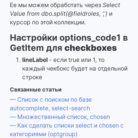
Ее мы можем обработать через
Select
Value from dbo.split(@fieldroles, ‘,’)
и
курсор по этой коллекции.
Настройки options_code1 в
GetItem для
checkboxes
lineLabel
- если true или 1, то
каждый чекбокс будет на отдельной
строке
Связанные статьи
— Список с поиском по базе
autocomplete, select-search
— Множественный список, chosen
— Как сделать списки select и chosen с
категориями (optgroup)