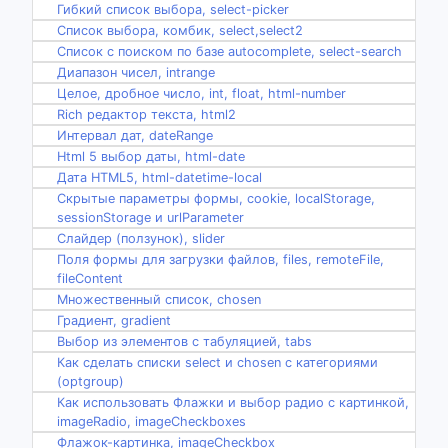
Гибкий список выбора, select-picker
Список выбора, комбик, select,select2
Список с поиском по базе autocomplete, select-search
Диапазон чисел, intrange
Целое, дробное число, int, float, html-number
Rich редактор текста, html2
Интервал дат, dateRange
Html 5 выбор даты, html-date
Дата HTML5, html-datetime-local
Скрытые параметры формы, cookie, localStorage,
sessionStorage и urlParameter
Слайдер (ползунок), slider
Поля формы для загрузки файлов, files, remoteFile,
fileContent
Множественный список, chosen
Градиент, gradient
Выбор из элементов с табуляцией, tabs
Как сделать списки select и chosen с категориями
(optgroup)
Как использовать Флажки и выбор радио с картинкой,
imageRadio, imageCheckboxes
Флажок-картинка, imageCheckbox