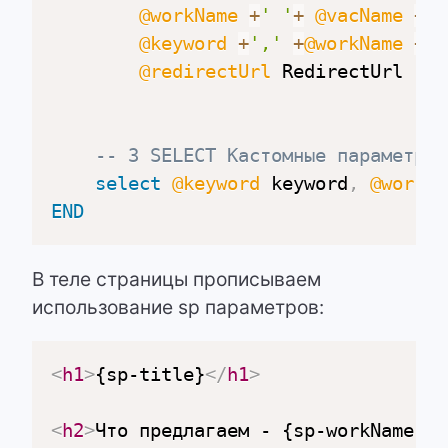
@workName
+
' '
+
@vacName
+
'
@keyword
+
','
+
@workName
+
',
@redirectUrl
 RedirectUrl  
--
-- 3 SELECT Кастомные параметры,
select
@keyword
 keyword
,
@workNa
END
В теле страницы прописываем
использование sp параметров:
<
h1
>
{sp-title}
</
h1
>
<
h2
>
Что предлагаем - {sp-workName}
</