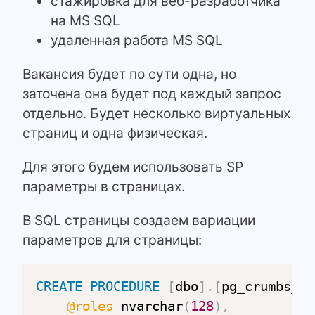
стажировка для веб-разработчика
на MS SQL
удаленная работа MS SQL
Вакансия будет по сути одна, но
заточена она будет под каждый запрос
отдельно. Будет несколько виртуальных
страниц и одна физическая.
Для этого будем использовать SP
параметры в страницах.
В SQL страницы создаем вариации
параметров для страницы:
CREATE
PROCEDURE
[
dbo
]
.
[
pg_crumbs_va
@roles
 nvarchar
(
128
)
,