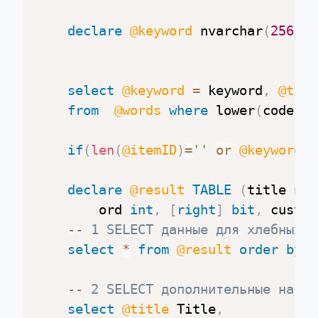
declare
@keyword
 nvarchar
(
256
)
,
select
@keyword
=
 keyword
,
@titl
from
@words
where
 lower
(
code
)
=
if
(
len
(
@itemID
)
=
''
or
@keyword
i
declare
@result
TABLE
(
title nva
		ord 
int
,
[
right
]
bit
,
 custom
-- 1 SELECT данные для хлебных к
select
*
from
@result
order
by
 o
-- 2 SELECT дополнительные настр
select
@title
 Title
,