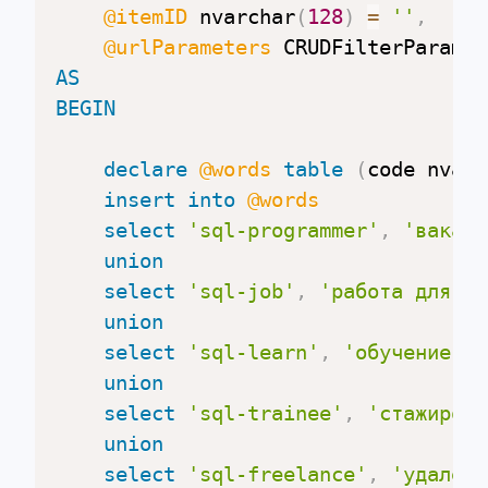
@itemID
 nvarchar
(
128
)
=
''
,
@urlParameters
AS
BEGIN
declare
@words
table
(
code nvarc
insert
into
@words
select
'sql-programmer'
,
'ваканс
union
select
'sql-job'
,
'работа для SQ
union
select
'sql-learn'
,
'обучение SQ
union
select
'sql-trainee'
,
'стажировк
union
select
'sql-freelance'
,
'удаленн