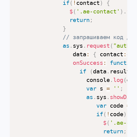
if
(
!
contact
)
{
$
(
'.ae-contact'
)
.
foc
return
;
}
// запрашиваем код для
as
.
sys
.
request
(
"auth"
,
   		         data
:
{
 contact
:
con
onSuccess
:
function
if
(
data
.
result 
&
                     console
.
log
(
dat
var
 s 
=
''
;
as
.
sys
.
showDial
var
 code 
=
$
if
(
!
code
)
{
$
(
'.ae-cod
return
;