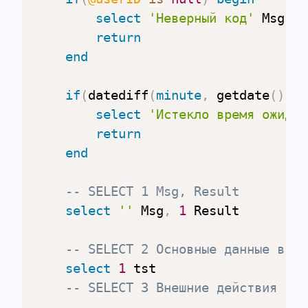
select
'Неверный код'
 Msg
,
0
return
end
if
(
datediff
(
minute
,
 getdate
(
)
,
@
select
'Истекло время ожидан
return
end
-- SELECT 1 Msg, Result
select
''
 Msg
,
1
 Result

-- SELECT 2 Основные данные в ви
select
1
 tst

-- SELECT 3 Внешние действия