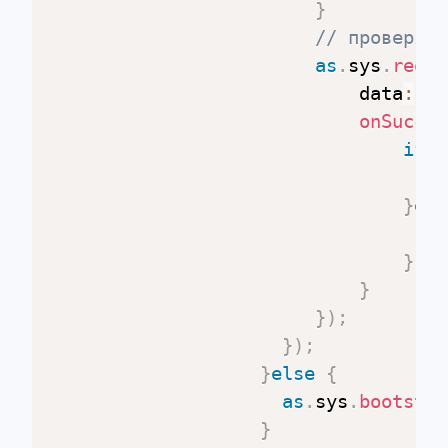
}
// проверяем
as
.
sys
.
reque
   		         			data
:
{
 
onSucces
if
(
                                  lo
}
els
a
}
}
}
)
;
}
)
;
}
else
{
as
.
sys
.
bootstra
}