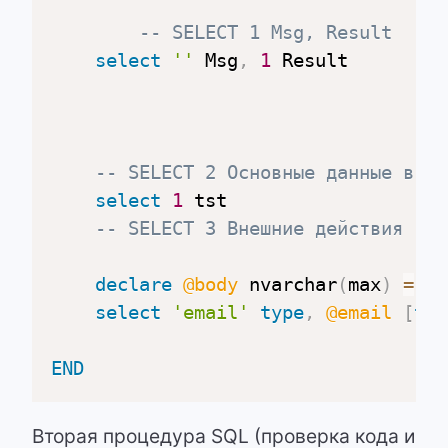
-- SELECT 1 Msg, Result
select
''
 Msg
,
1
 Result

-- SELECT 2 Основные данные в ви
select
1
 tst

-- SELECT 3 Внешние действия
declare
@body
 nvarchar
(
max
)
=
'К
select
'email'
type
,
@email
[
to
]
END
Вторая процедура SQL (проверка кода и