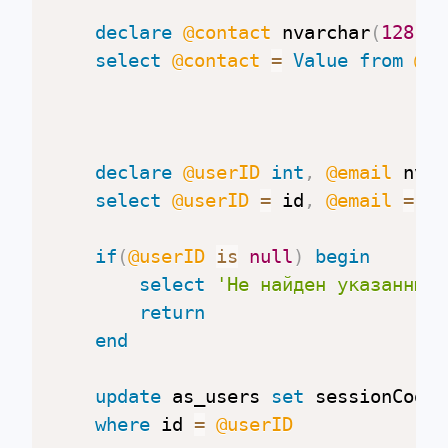
declare
@contact
 nvarchar
(
128
)
select
@contact
=
Value
from
@pa
declare
@userID
int
,
@email
 nvar
select
@userID
=
 id
,
@email
=
 em
if
(
@userID
is
null
)
begin
select
'Не найден указанный 
return
end
update
 as_users 
set
 sessionCode
=
where
 id 
=
@userID