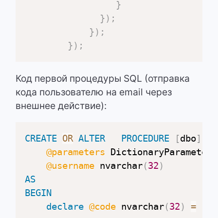
}
}
)
;
}
)
;
}
)
;
Код первой процедуры SQL (отправка
кода пользователю на email через
внешнее действие):
CREATE
OR
ALTER
PROCEDURE
[
dbo
]
.
[
r
@parameters
 DictionaryParameter 
@username
 nvarchar
(
32
)
AS
BEGIN
declare
@code
 nvarchar
(
32
)
=
  up