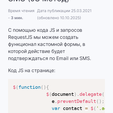
Время чтения
Дата публикации 25.03.2021
-
3 мин.
(обновлено 10.10.2025)
C помощью кода JS и запросов
RequestJS мы можем создать
функционал кастомной формы, в
которой действие будет
подтверждаться по Email или SMS.
Код JS на странице:
$
(
function
(
)
{
$
(
document
)
.
delegate
(
'.a
              e
.
preventDefault
(
)
;
var
 contact 
=
$
(
'.ae-c