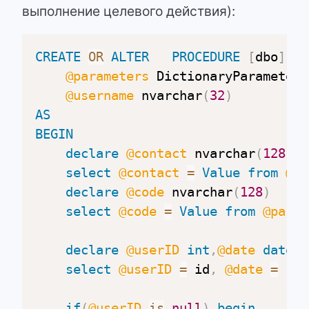
выполнение целевого действия):
CREATE
OR
ALTER
PROCEDURE
[
dbo
]
.
[
r
@parameters
 DictionaryParameter 
@username
 nvarchar
(
32
)
AS
BEGIN
declare
@contact
 nvarchar
(
128
)
select
@contact
=
Value
from
@pa
declare
@code
 nvarchar
(
128
)
select
@code
=
Value
from
@param
declare
@userID
int
,
@date
dateti
select
@userID
=
 id
,
@date
=
 ses
if
(
@userID
is
null
)
begin