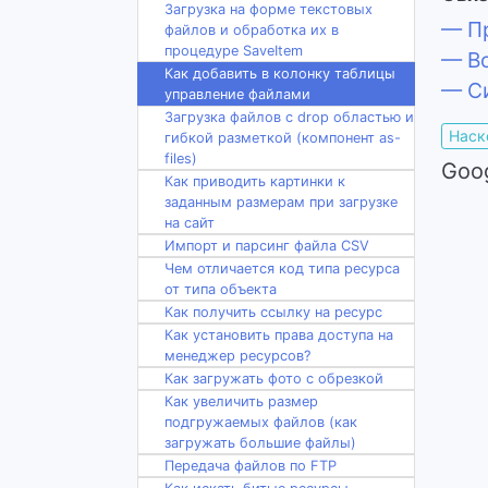
Загрузка на форме текстовых
— Пр
файлов и обработка их в
процедуре SaveItem
— Во
Как добавить в колонку таблицы
— Си
управление файлами
Загрузка файлов с drop областью и
Наск
гибкой разметкой (компонент as-
files)
Goo
Как приводить картинки к
заданным размерам при загрузке
на сайт
Импорт и парсинг файла CSV
Чем отличается код типа ресурса
от типа объекта
Как получить ссылку на ресурс
Как установить права доступа на
менеджер ресурсов?
Как загружать фото с обрезкой
Как увеличить размер
подгружаемых файлов (как
загружать большие файлы)
Передача файлов по FTP