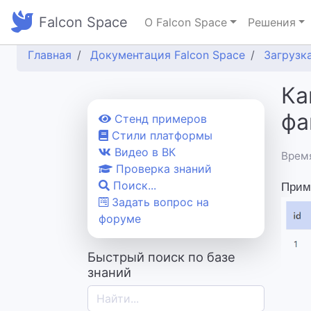
Falcon Space
О Falcon Space
Решения
Главная
Документация Falcon Space
Загрузк
Ка
фа
Cтенд примеров
Стили платформы
Видео в ВК
Время
Проверка знаний
Поиск...
Приме
Задать вопрос на
форуме
Быстрый поиск по базе
знаний