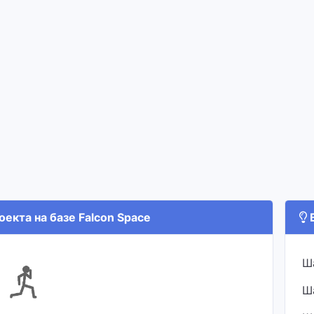
екта на базе Falcon Space
В
Ш
Ш