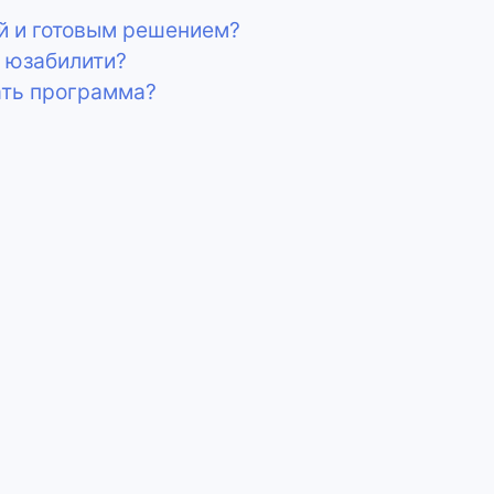
й и готовым решением?
е юзабилити?
ать программа?