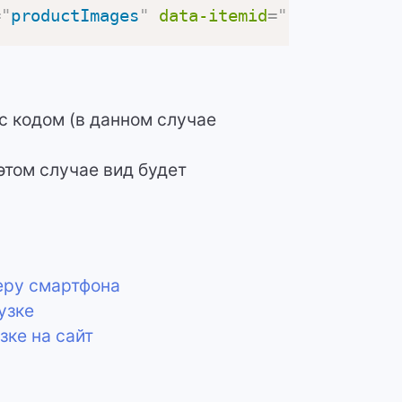
=
"
productImages
"
data-itemid
=
"
'
+cast(id a
с кодом (в данном случае
этом случае вид будет
еру смартфона
узке
зке на сайт