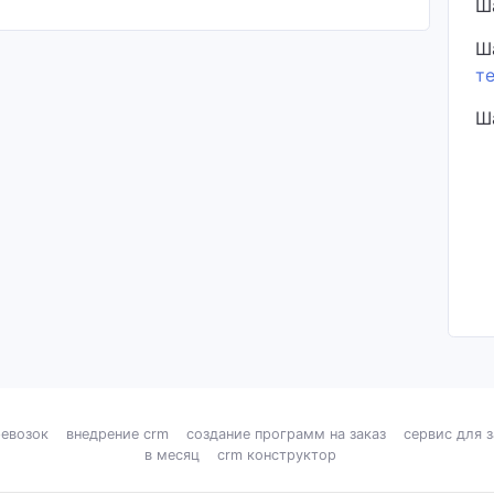
Ш
Ш
т
Ш
ревозок
внедрение crm
создание программ на заказ
сервис для 
в месяц
crm конструктор