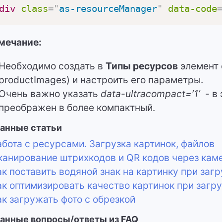
div
class
=
"
as-resourceManager
"
data-code
мечание:
Необходимо создать в
Типы ресурсов
элемент 
productImages) и настроить его параметры.
Очень важно указать
data-ultracompact=’1’
- в 
преображен в более компактный.
анные статьи
бота с ресурсами. Загрузка картинок, файлов
анирование штрихкодов и QR кодов через кам
к поставить водяной знак на картинку при загр
к оптимизировать качество картинок при загру
к загружать фото с обрезкой
анные вопросы/ответы из FAQ