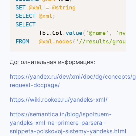
SET
@xml
=
@string
SELECT
@xml
;
SELECT
       Tbl
.
Col
.
value
(
'@name'
,
'nvarc
FROM
@xml.nodes
(
'//results/groupin
Дополнительная информация:
https://yandex.ru/dev/xml/doc/dg/concepts/g
request-docpage/
https://wiki.rookee.ru/yandeks-xml/
https://semantica.in/blog/ispolzuem-
yandeks-xml-na-primere-parsera-
snippeta-poiskovoj-sistemy-yandeks.html