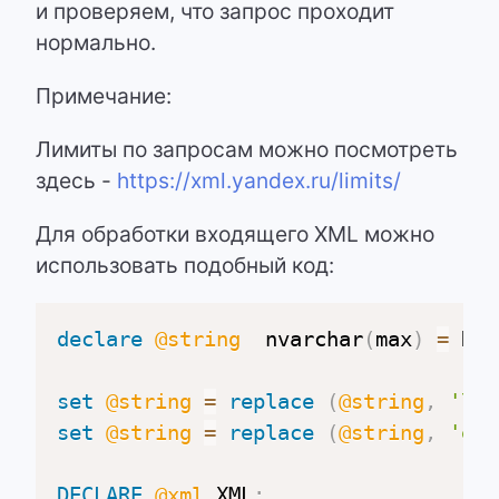
и проверяем, что запрос проходит
нормально.
Примечание:
Лимиты по запросам можно посмотреть
здесь -
https://xml.yandex.ru/limits/
Для обработки входящего XML можно
использовать подобный код:
declare
@string
  nvarchar
(
max
)
=
 N
set
@string
=
replace
(
@string
,
'\"'
set
@string
=
replace
(
@string
,
'enc
DECLARE
@xml
 XML
;