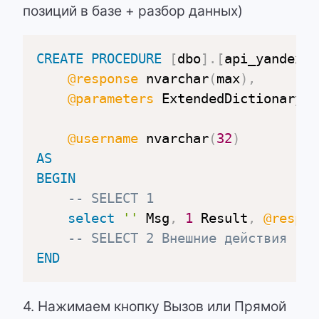
позиций в базе + разбор данных)
CREATE
PROCEDURE
[
dbo
]
.
[
api_yandexxm
@response
 nvarchar
(
max
)
,
@parameters
 ExtendedDictionaryPa
@username
 nvarchar
(
32
)
AS
BEGIN
-- SELECT 1
select
''
 Msg
,
1
 Result
,
@respon
-- SELECT 2 Внешние действия
END
4. Нажимаем кнопку Вызов или Прямой