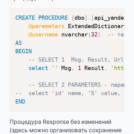
CREATE
PROCEDURE
[
dbo
]
.
[
api_yandexxm
@parameters
 ExtendedDictionaryPa
@username
 nvarchar
(
32
)
-- текущ
AS
BEGIN
-- SELECT 1  Msg, Result, Url (а
select
''
 Msg
,
1
 Result
,
'https:
-- SELECT 2 PARAMETERS - парамет
--	select 'id' name, '5' value, 
END
Процедура Response без изменений
(здесь можно организовать сохранение