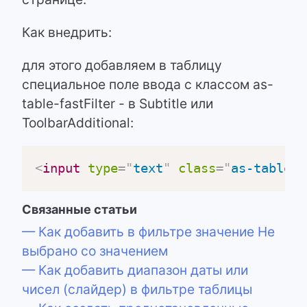
Как внедрить:
для этого добавляем в таблицу
специальное поле ввода с классом as-
table-fastFilter - в Subtitle или
ToolbarAdditional:
<
input
type
=
"
text
"
class
=
"
as-table-f
Связанные статьи
— Как добавить в фильтре значение Не
выбрано со значением
— Как добавить диапазон даты или
чисел (слайдер) в фильтре таблицы