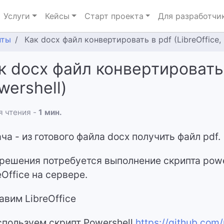
Услуги
Кейсы
Старт проекта
Для разработчи
нты
Как docx файл конвертировать в pdf (LibreOffice, 
к docx файл конвертировать в
wershell)
 чтения -
1 мин.
ча - из готового файла docx получить файл pdf.
решения потребуется выполнение скрипта powe
eOffice на сервере.
тавим LibreOffice
спользуем скрипт Powershell
https://github.com