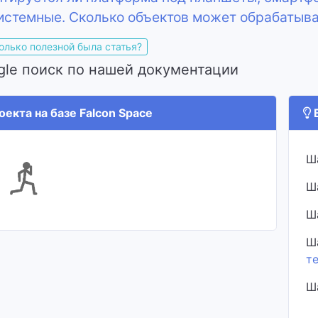
стемные. Сколько объектов может обрабатыв
олько полезной была статья?
gle поиск по нашей документации
екта на базе Falcon Space
В
Ш
Ш
Ш
Ш
т
Ш