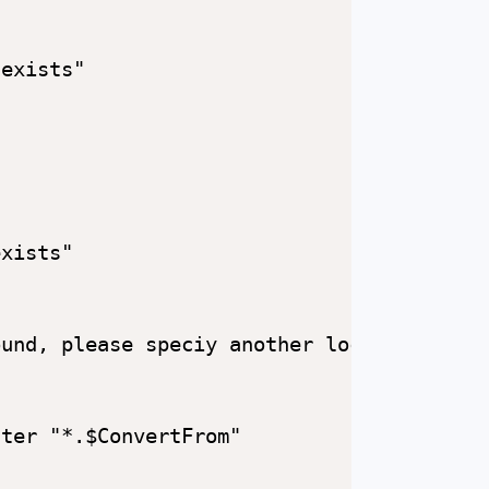
exists"

xists"

und, please speciy another location"

ter "*.$ConvertFrom"
