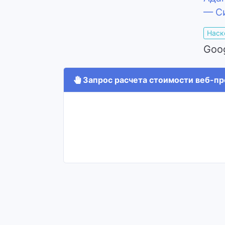
— Си
Наск
Goo
Запрос расчета стоимости веб-про