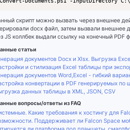
Convert-Documents.ps1 -InputDirectory C:
анный скрипт можно вызвать через внешнее де
ерировали docx файл, затем вызвали внешнее д
з JS коллбек выдали ссылку на конечный PDF ф
анные статьи
нерация документов Docx и Xlsx. Выгрузка Exce
стройки и стилизация Excel таблицы при экспо
нерация документов Word,Excel - гибкий вариа
стройка конвертации в PDF генерируемых по ш
грузка данных таблицы в XML, JSON, CSV
анные вопросы/ответы из FAQ
стемные. Какие требования к хостингу для Fal
зможности. Поддерживает ли Falcon Space мо
тируется ли платформа под планшеты, смартф