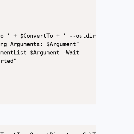
o ' + $ConvertTo + ' --outdir "' + $Outpu
ng Arguments: $Argument"

mentList $Argument -Wait

rted"
