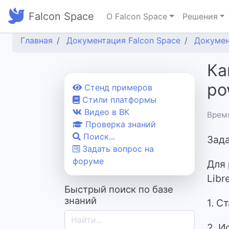
Falcon Space
О Falcon Space
Решения
Главная
Документация Falcon Space
Докуме
Ка
po
Cтенд примеров
Стили платформы
Видео в ВК
Время
Проверка знаний
Поиск...
Зада
Задать вопрос на
форуме
Для 
Libr
Быстрый поиск по базе
знаний
1. С
2. И