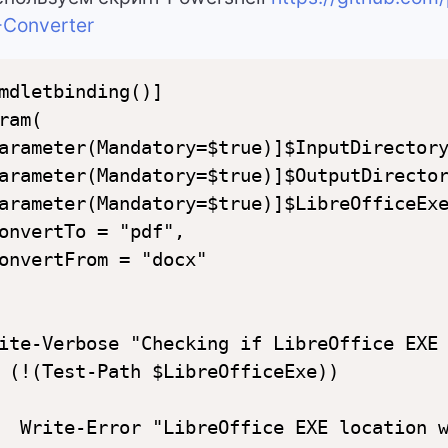
Converter
mdletbinding()]

ram(

arameter(Mandatory=$true)]$InputDirectory
arameter(Mandatory=$true)]$OutputDirector
arameter(Mandatory=$true)]$LibreOfficeExe
onvertTo = "pdf",

onvertFrom = "docx"

ite-Verbose "Checking if LibreOffice EXE 
 (!(Test-Path $LibreOfficeExe))

  Write-Error "LibreOffice EXE location w