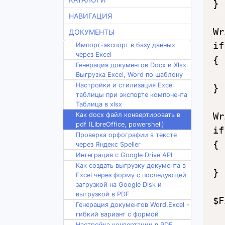
}

НАВИГАЦИЯ
Wr
ДОКУМЕНТЫ
if
Импорт-экспорт в базу данных
через Excel
{

Генерация документов Docx и Xlsx.
  
Выгрузка Excel, Word по шаблону
Настройки и стилизация Excel
}

таблицы при экспорте компонента
Таблица в xlsx
Wr
Как docx файл конвертировать в
pdf (LibreOffice, powershell)
if
Проверка орфографии в тексте
{

через Яндекс Speller
Интеграция с Google Drive API
  
Как создать выгрузку документа в
}

Excel через форму с последующей
загрузкой на Google Disk и
выгрузкой в PDF
$F
Генерация документов Word,Excel -
гибкий вариант с формой
Настройка конвертации в PDF