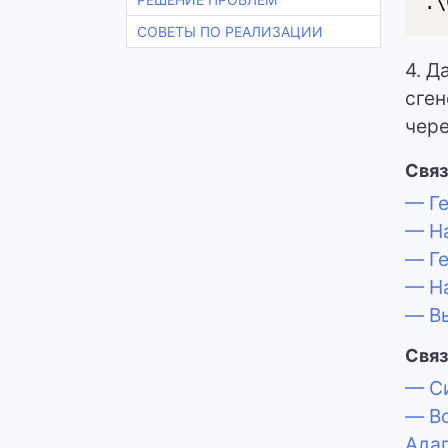
.\
СОВЕТЫ ПО РЕАЛИЗАЦИИ
4. Д
сген
чере
Связ
— Ге
— На
— Ге
— На
— Вы
Связ
— Си
— Во
Адап