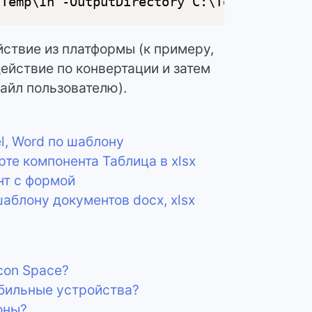
\Temp\In -OutputDirectory C:\Temp\Out -Li
йствие из платформы (к примеру,
ействие по конвертации и затем
айл пользователю).
l, Word по шаблону
рте компонента Таблица в xlsx
нт с формой
аблону документов docx, xlsx
con Space?
бильные устройства?
оны?