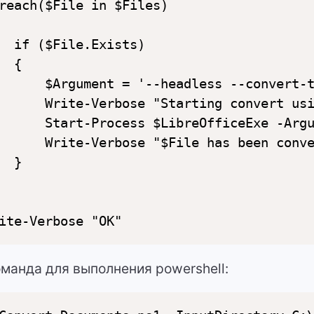
reach($File in $Files)

  if ($File.Exists)

  {

      $Argument = '--headless --convert-t
      Write-Verbose "Starting convert usi
      Start-Process $LibreOfficeExe -Argu
      Write-Verbose "$File has been conve
  }

оманда для выполнения powershell: