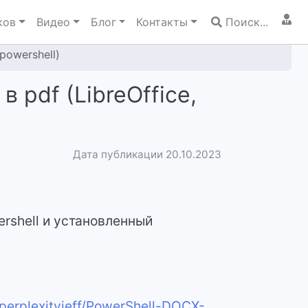
ков
Видео
Блог
Контакты
Поиск...
powershell)
 pdf (LibreOffice,
Дата публикации 20.10.2023
rshell и установленный
/perplexityjeff/PowerShell-DOCX-