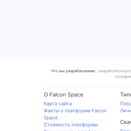
Что мы разрабатываем:
разработка корп
сотрудн
О Falcon Space
Тип
Карта сайта
Пло
Факты о платформе Falcon
Личн
Space
Ска
Стоимость платформы
Cкач