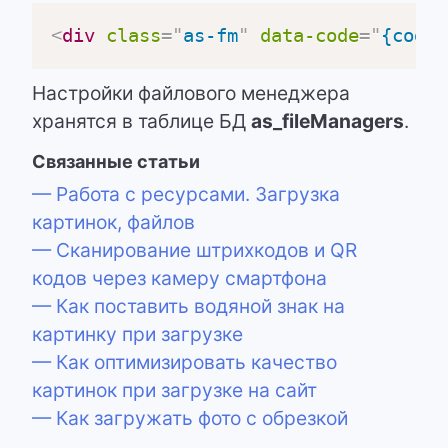
<
div
class
=
"
as-fm
"
data-code
=
"
{code}
Настройки файлового менеджера
хранятся в таблице БД
as_fileManagers
.
Связанные статьи
— Работа с ресурсами. Загрузка
картинок, файлов
— Сканирование штрихкодов и QR
кодов через камеру смартфона
— Как поставить водяной знак на
картинку при загрузке
— Как оптимизировать качество
картинок при загрузке на сайт
— Как загружать фото с обрезкой